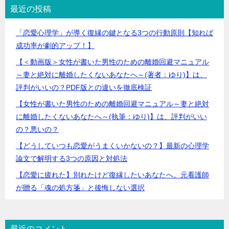
最近の投稿
「恋愛心理学」が導く復縁の鍵となる3つの行動原則【知れば
成功率が劇的アップ！】
【＜動画版＞女性が書いた男性のための離婚回避マニュアル
～妻と絶対に離婚したくないあなたへ～(著者：ゆり)】は、
評判がいいの？PDF版との違いを徹底検証
【女性が書いた男性のための離婚回避マニュアル～妻と絶対
に離婚したくないあなたへ～(執筆：ゆり)】は、評判がいい
の？悪いの？
【どうしていつも恋愛がうまくいかないの？】最新の心理学
論文で解明する3つの原因と対処法
【恋愛に疲れた】別れたけど復縁したいあなたへ。元看護師
が贈る「魂の処方箋」と後悔しない選択
最近のコメント