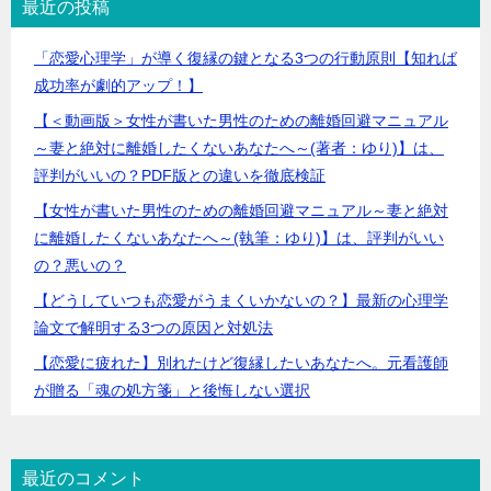
最近の投稿
「恋愛心理学」が導く復縁の鍵となる3つの行動原則【知れば
成功率が劇的アップ！】
【＜動画版＞女性が書いた男性のための離婚回避マニュアル
～妻と絶対に離婚したくないあなたへ～(著者：ゆり)】は、
評判がいいの？PDF版との違いを徹底検証
【女性が書いた男性のための離婚回避マニュアル～妻と絶対
に離婚したくないあなたへ～(執筆：ゆり)】は、評判がいい
の？悪いの？
【どうしていつも恋愛がうまくいかないの？】最新の心理学
論文で解明する3つの原因と対処法
【恋愛に疲れた】別れたけど復縁したいあなたへ。元看護師
が贈る「魂の処方箋」と後悔しない選択
最近のコメント