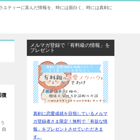
ラエティーに富んだ情報を、時には面白く、時には真剣に
メルマガ登録で「有料級の情報」を
プレゼント
回復
真剣に恋愛成就を目指しているメルマ
ガ登録者さま限定！無料で「有益な情
もう
報」をプレゼントさせていただきま
 自
す。