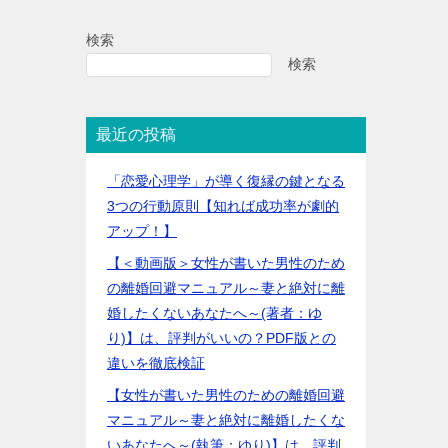
検索
検索
最近の投稿
「恋愛心理学」が導く復縁の鍵となる
3つの行動原則【知れば成功率が劇的
アップ！】
【＜動画版＞女性が書いた男性のため
の離婚回避マニュアル～妻と絶対に離
婚したくないあなたへ～(著者：ゆ
り)】は、評判がいいの？PDF版との
違いを徹底検証
【女性が書いた男性のための離婚回避
マニュアル～妻と絶対に離婚したくな
いあなたへ～(執筆：ゆり)】は、評判