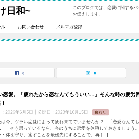
このブログでは、恋愛に関するバ
け日和~
お伝えします。
ール
お問い合わせ
メルマガ登録
0
0
い恋愛。「疲れたから恋なんてもういい…」そんな時の疲労
選！
日：
2026年6月5日
公開日：
2023年10月15日
疲れた
たは今、ツラい恋愛によって疲れ果てていませんか？ 「恋愛なんて
…」 そう思っているなら、今のうちに恋愛を休憩しておきましょう。
心・体を守り、癒すことを最優先にすることで、再 […]