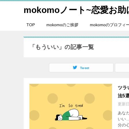
mokomoノート~恋愛お助
TOP
mokomoのご挨拶
mokomoのプロフィ
「もういい」の記事一覧
Tweet
ツラ
法5
更新
あな
いい
分の