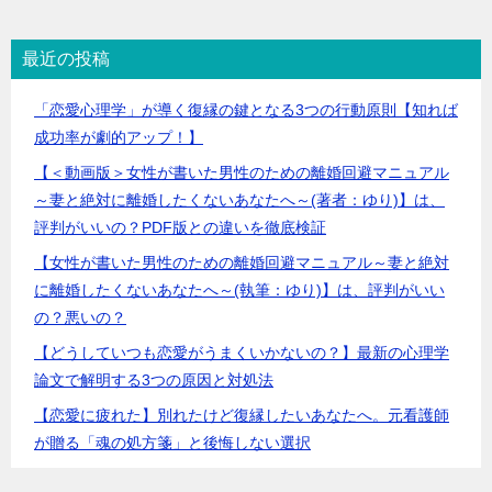
最近の投稿
「恋愛心理学」が導く復縁の鍵となる3つの行動原則【知れば
成功率が劇的アップ！】
【＜動画版＞女性が書いた男性のための離婚回避マニュアル
～妻と絶対に離婚したくないあなたへ～(著者：ゆり)】は、
評判がいいの？PDF版との違いを徹底検証
【女性が書いた男性のための離婚回避マニュアル～妻と絶対
に離婚したくないあなたへ～(執筆：ゆり)】は、評判がいい
の？悪いの？
【どうしていつも恋愛がうまくいかないの？】最新の心理学
論文で解明する3つの原因と対処法
【恋愛に疲れた】別れたけど復縁したいあなたへ。元看護師
が贈る「魂の処方箋」と後悔しない選択